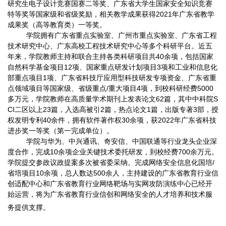
研究生电子设计竞赛国赛二等奖、广东省大学生国家安全知识竞赛
特等奖等国家级和省级奖励，相关教学成果获得2021年广东省教学
成果奖（高等教育类）一等奖。
学院拥有广东省重点实验室、广州市重点实验室、广东省工程
技术研究中心、广东高校工程技术研究中心等多个科研平台。近五
年来，学院教师主持和联合主持各类科研项目共40余项，包括国家
自然科学基金项目12项、国家重点研发计划项目3项和工业和信息化
部重点项目1项、广东省科技厅应用型科技研发专项资金、广东省重
点领域项目等国家级、省级重点/重大项目4项，到校科研经费5000
多万元，学院教师在高质量学术期刊上发表论文62篇，其中中科院S
CI二区以上23篇，入选高被引2篇，热点论文1篇，出版专著3部，授
权发明专利40余件，拥有软件著作权30余项，获2022年广东省科技
进步奖一等奖（第一完成单位）。
学院与华为、中兴通讯、奇安信、中国联通等行业龙头企业深
度合作，完成10余项企业关键技术委托研发，到校经费700余万元。
学院提交参政议政提案多次被省委采纳。完成网络安全信息化国培/
省培项目10余项，总人数达500余人，主持建设的广东省教育行业信
创适配中心和广东省教育行业网络靶场与实网攻防演练中心已经开
始运营，将为广东省教育行业信创和网络安全的人才培养和技术服
务提供支撑
。