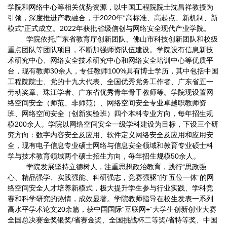
学院和网络中心等相关优势资源，以中国工程院院士沈昌祥教授为
引领，深度推进产教融合，于2020年“高标准、高起点、新机制、新
模式”正式成立。2022年获批省级信创与网络安全现代产业学院。
学院依托广东省教育厅创新团队、佛山市科技创新团队和校级
重点团队等团队项目，不断加强师资队伍建设。学院设有信息新技
术研究中心、网络安全技术研究中心和网络安全培训中心等优质平
台，现有教师30余人，专任教师100%具有博士学历，其中包括中国
工程院院士、党的十九大代表、全国优秀党务工作者、广东省五一
劳动奖章、珠江学者、广东省优秀青年骨干教师等。学院现设置网
络空间安全（师范、非师范）、网络空间安全专业卓越职教师资
班、网络空间安全（创新实验班）四个本科专业方向，每年招生规
模200余人。学院以网络空间安全一级学科建设为目标，下设三个研
究方向：数字内容安全及应用、软件定义网络安全及应用和应用安
全，现有电子信息专业硕士网络与信息安全领域和教育专业硕士科
学与技术教育领域两个硕士招生方向，每年招生规模50余人。
学院发展坚持立德树人，注重思想政治教育，践行“思政强
心、精品强学、实践强能、科研强志，竞赛强驱”的“五位一体”的网
络空间安全人才培养新模式，极大提升学生参与行业实践、学科竞
赛和科学研究的热情，成效显著。学院教师指导在校生发表一系列
高水平学术论文20余篇，获中国国际“互联网+”大学生创新创业大赛
全国总决赛金奖银奖/省赛金奖、全国挑战杯二等奖/省特等奖、中国