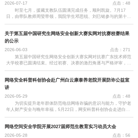
2026-07-17
点击：
48
时至七月，援藏支教队伍圆满完成任务，顺利凯旋。7月17
日，由带队教师周莹带领，我院学生邓思锐、刘巳铭参与的第十五
批援藏支教队，完成全部支教任务，已平安返校。此次援藏支教为
期半年，支教队扎根西藏林芝职业...
关于第五届中国研究生网络安全创新大赛实网对抗赛校赛结果
的公示
2026-06-03
点击：
271
第五届中国研究生网络安全创新大赛实网对抗赛广东技术师范
大学校赛已圆满结束。经过初赛、决赛的激烈角逐与严格评审，现
将排名及获奖名单予以公示。排名队伍名称队伍成员总分获奖等级
1冲冲冲队长：郭丰玮 队员：...
网络安全科普科创协会赴广州白云康泰养老院开展防诈公益宣
讲
2026-05-29
点击：
48
为切实提升老年群体防范电信网络诈骗的意识与能力，守护老
年人财产安全与晚年幸福，5月22日，网安科普科创协会走进白云
康泰养老院，开展预防养老诈骗专题宣讲活动，以贴近生活的科普
为老年群体筑牢防诈“安全墙”...
网络空间安全学院开展2027届师范生教育实习动员大会
2026-05-28
点击：
56