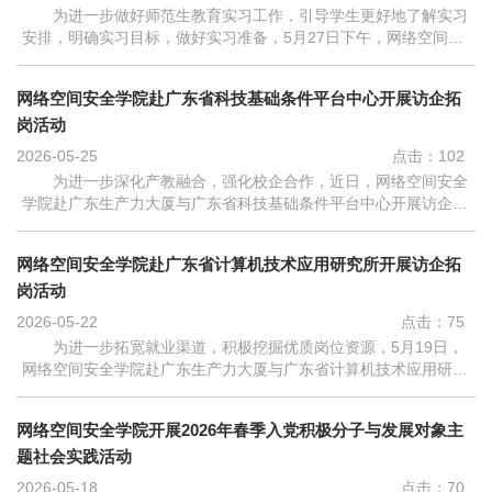
为进一步做好师范生教育实习工作，引导学生更好地了解实习
安排，明确实习目标，做好实习准备，5月27日下午，网络空间安
全学院于教学楼307开展2027届师范生教育实习动员大会。网络空
间安全学院党委副书记肖茵茵、...
网络空间安全学院赴广东省科技基础条件平台中心开展访企拓
岗活动
2026-05-25
点击：
102
为进一步深化产教融合，强化校企合作，近日，网络空间安全
学院赴广东生产力大厦与广东省科技基础条件平台中心开展访企拓
岗活动。中心测评实验室负责人姚祖发，网络空间安全学院党委书
记陈小花、党委副书记肖茵茵...
网络空间安全学院赴广东省计算机技术应用研究所开展访企拓
岗活动
2026-05-22
点击：
75
为进一步拓宽就业渠道，积极挖掘优质岗位资源，5月19日，
网络空间安全学院赴广东生产力大厦与广东省计算机技术应用研究
所开展访企拓岗活动。研究所董事长李伟洪、所长邹群山、经理林
玉珊、副经理唐达诚，网络空间...
网络空间安全学院开展2026年春季入党积极分子与发展对象主
题社会实践活动
2026-05-18
点击：
70