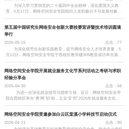
为深入学习贯彻党的二十届四中全会精神，深化爱国主义教
育，5月17日，网络空间安全学院组织入党积极分子与发展对象共
50余人前往广州起义纪念馆，开展“追寻红色足迹，传承革命薪
火”主题社会实践活动。广州起义纪...
第五届中国研究生网络安全创新大赛校赛宣讲暨技术培训圆满
举行
2026-05-15
点击：
77
为深化研究生创新实践教育，提升网络安全人才培养质量，5
月12日，网络空间安全学院于西校区教学楼309教室成功举办第五
届中国研究生网络安全创新大赛校赛宣讲暨技术培训会。会议由学
院专任教师尚菲博士主讲，百余...
网络空间安全学院开展就业服务文化节系列活动之考研与求职
经验分享会
2026-04-30
点击：
68
为进一步深化就业指导与朋辈引领，近日，网络空间安全学
院在西校区举办“勇‘网’‘职’前，立业‘安’邦”2026年就业服务文化节
之考研与求职经验分享会。学院教授、硕士研究生导师杨继臣，学
院求职经验分享代...
网络空间安全学院受邀参加白云区棠溪小学科技节启动仪式
2026-04-21
点击：
90
为加强与基础教育在科技教育领域的交流合作，助力中小学科